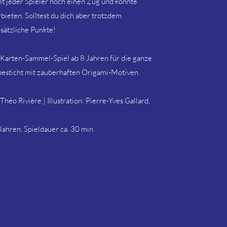
ält jeder Spieler noch einen Zug und könnte
bieten. Solltest du dich aber trotzdem
sätzliche Punkte!
in Karten-Sammel-Spiel ab 8 Jahren für die ganze
besticht mit zauberhaften Origami-Motiven.
héo Rivière | Illustration: Pierre-Yves Gallard,
Jahren, Spieldauer ca. 30 min.