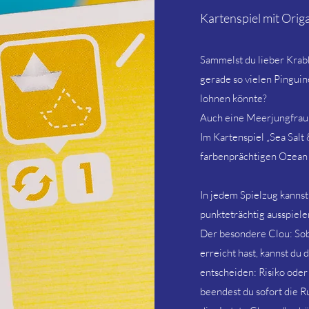
Kartenspiel mit Ori
Sammelst du lieber Krab
gerade so vielen Pingui
lohnen könnte?
Auch eine Meerjungfrau
Im Kartenspiel „Sea Salt
farbenprächtigen Ozean
In jedem Spielzug kanns
punkteträchtig ausspiele
Der besondere Clou: Sob
erreicht hast, kannst du
entscheiden: Risiko oder
beendest du sofort die R