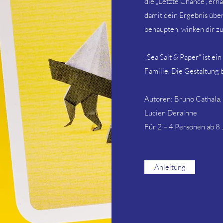
die „Letzte Chance“, erh
damit dein Ergebnis über
behaupten, winken dir zu
„Sea Salt & Paper“ ist e
Familie. Die Gestaltung 
Autoren: Bruno Cathala, T
Lucien Derainne
Für 2 – 4 Personen ab 8 
Anleitung