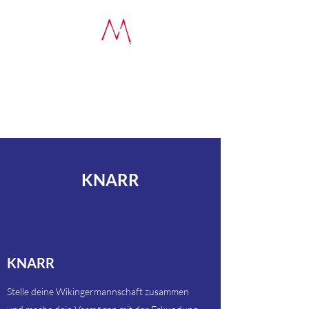
MM-Spiele
Lokalisierung internationaler
Brettspiele
KNARR
KNARR
Stelle deine Wikingermannschaft zusammen